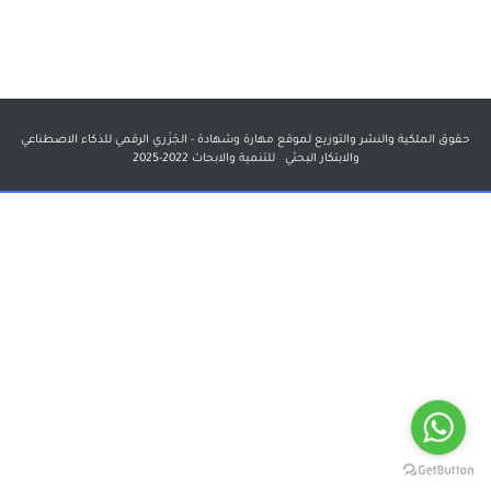
حقوق الملكية والنشر والتوزيع لموقع مهارة وشهادة - الجَزَري الرقمي للذكاء الاصطناعي
والابتكار البحثي للتنمية والابحاث 2022-2025